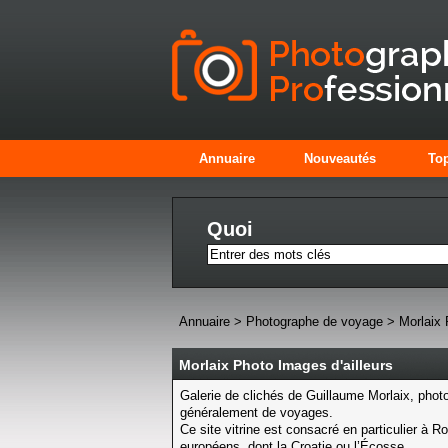
Annuaire
Nouveautés
Top
Quoi
Annuaire
>
Photographe de voyage
>
Morlaix 
Morlaix Photo Images d'ailleurs
Galerie de clichés de Guillaume Morlaix, phot
généralement de voyages.
Ce site vitrine est consacré en particulier à Ro
européens, dont la Croatie ou l’Écosse.