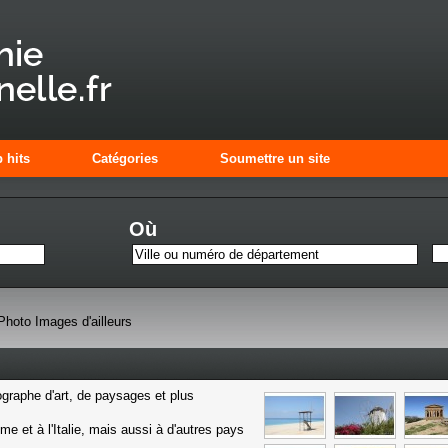
 hits
Catégories
Soumettre un site
Où
Photo Images d'ailleurs
ographe d'art, de paysages et plus
me et à l'Italie, mais aussi à d'autres pays