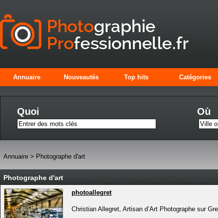
Annuaire
Nouveautés
Top hits
Catégories
Quoi
Où
Annuaire
>
Photographe d'art
Photographe d'art
photoallegret
Christian Allegret, Artisan d’Art Photographe sur G