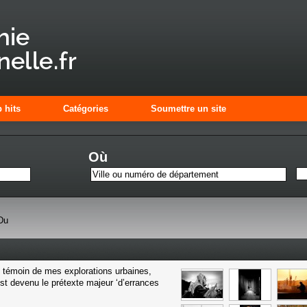
 hits
Catégories
Soumettre un site
Où
Du
n témoin de mes explorations urbaines,
 est devenu le prétexte majeur ‘d’errances