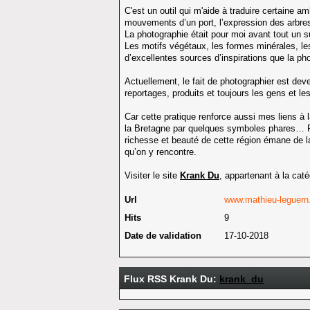
C'est un outil qui m'aide à traduire certaine a
mouvements d’un port, l’expression des arbre
La photographie était pour moi avant tout un s
Les motifs végétaux, les formes minérales, les
d’excellentes sources d’inspirations que la p
Actuellement, le fait de photographier est deven
reportages, produits et toujours les gens et l
Car cette pratique renforce aussi mes liens à l
la Bretagne par quelques symboles phares… P
richesse et beauté de cette région émane de l
qu’on y rencontre.
Visiter le site
Krank Du
, appartenant à la cat
Url
www.mathieu-leguern.
Hits
9
Date de validation
17-10-2018
Flux RSS Krank Du:
krank_du