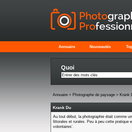
Annuaire
Nouveautés
Top
Quoi
Annuaire
>
Photographe de paysage
>
Krank 
Krank Du
Au tout début, la photographie était comme u
littorales et rurales. Peu à peu cette pratique
volontaires’.