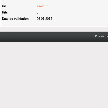
Url
aa-art.fr
Hits
8
Date de validation
06-01-2014
Propulsé p